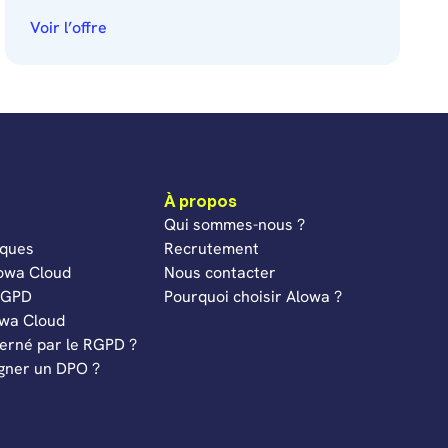
Voir l’offre
À propos
Qui sommes-nous ?
iques
Recrutement
lowa Cloud
Nous contacter
 RGPD
Pourquoi choisir Alowa ?
owa Cloud
cerné par le RGPD ?
igner un DPO ?