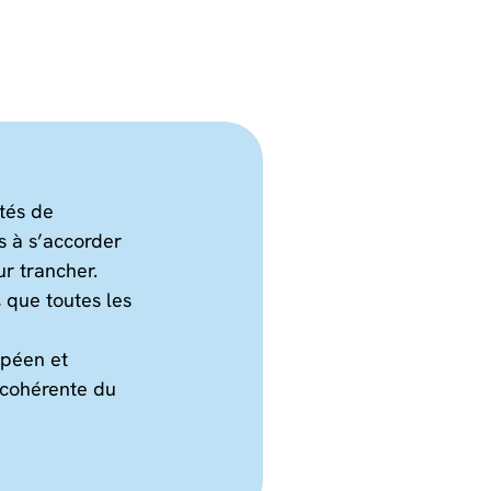
ités de
s à s’accorder
r trancher.
 que toutes les
opéen et
n cohérente du