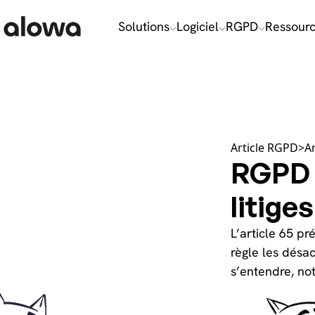
Choisissez vos cookies, sans les calories !
Solutions
Logiciel
RGPD
Ressour
Article RGPD
>
Ar
RGPD :
litige
L’article 65 p
règle les désa
s’entendre, no